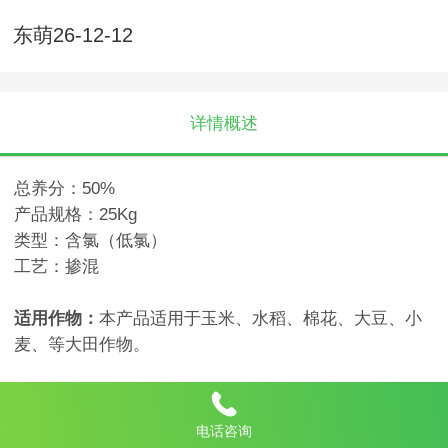
东萌26-12-12
详情概述
总养分：
50%
产品规格：
25Kg
类型：含氯（低氯）
工艺：掺混
适用作物：
本产品适用于玉米、水稻、棉花、大豆、小
麦、等大田作物。
使用方法：
1
、一般适用于基施，也可分段施肥，通常每亩
25-35
电话咨询